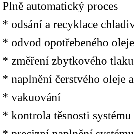
Plně automatický proces
* odsání a recyklace chladi
* odvod opotřebeného olej
* změření zbytkového tlaku
* naplnění čerstvého oleje 
* vakuování
* kontrola těsnosti systému
* precizní naplnění systém