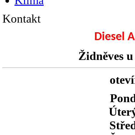
Klima
Kontakt
Diesel 
Židněves u
oteví
Pond
Úte
Stře