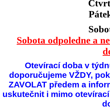
Čtvr
Pát
Sobo
Sobota odpoledne a ned
d
Otevírací doba v týdn
doporučujeme VŽDY, poku
ZAVOLAT předem a infor
uskutečnit i mimo otevírac
d